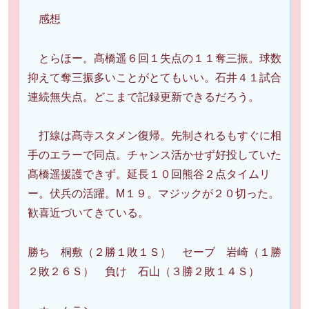
感想
とらほー。髙橋遥６回１失点の１１奪三振。球数
抑えて奪三振多いことがとてもいい。石井４１試合
連続無失点。どこまで記録更新できるだろう。
打線は髙寺スタメン復帰。先制されるもすぐに相
手のエラーで同点。チャンス活かせず好投していた
髙橋遥援護できず。延長１０回熊谷２点タイムリ
ー。伏兵の活躍。M１９。マジックが２０切った。
歓喜近づいてきている。
勝ち 桐敷（２勝１敗１Ｓ） セーブ 岩崎（１勝
２敗２６Ｓ） 負け 石山（３勝２敗１４Ｓ）