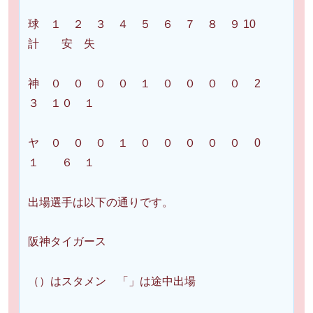
球 １ ２ ３ ４ ５ ６ ７ ８ ９ 10
計 安 失
神 ０ ０ ０ ０ １ ０ ０ ０ ０ 2
３ １０ １
ヤ ０ ０ ０ １ ０ ０ ０ ０ ０ 0
１ ６ １
出場選手は以下の通りです。
阪神タイガース
（）はスタメン 「」は途中出場