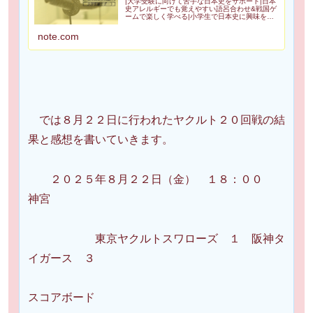
|大学受験に向けて苦手な日本史をサポート|日本
史アレルギーでも覚えやすい語呂合わせ&戦国ゲ
ームで楽しく学べる|小学生で日本史に興味を持
ち高２で歴史検定日本史3級合格|苦手を克服し受
験で偏差値50を一緒に目指しませんか？
note.com
Amazonアソシエイ...
では８月２２日に行われたヤクルト２０回戦の結
果と感想を書いていきます。
２０２５年８月２２日（金） １８：００
神宮
東京ヤクルトスワローズ １ 阪神タ
イガース ３
スコアボード