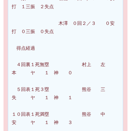
打 １三振 ２失点
木澤 ０回２／３ ０安
打 ０三振 ０失点
得点経過
４回裏１死無塁 村上 左
本 ヤ １ 神 ０
５回表１死３塁 熊谷 三
失 ヤ １ 神 １
１０回表１死満塁 熊谷 中
安 ヤ １ 神 ３