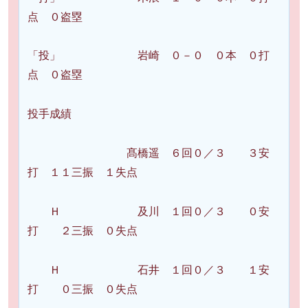
点 ０盗塁
「投」 岩崎 ０－０ ０本 ０打
点 ０盗塁
投手成績
髙橋遥 ６回０／３ ３安
打 １１三振 １失点
Ｈ 及川 １回０／３ ０安
打 ２三振 ０失点
Ｈ 石井 １回０／３ １安
打 ０三振 ０失点