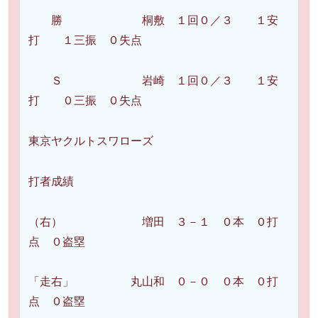
勝 桐敷 １回０／３ １安
打 １三振 ０失点
Ｓ 岩崎 １回０／３ １安
打 ０三振 ０失点
東京ヤクルトスワローズ
打者成績
（右） 増田 ３－１ ０本 ０打
点 ０盗塁
「走右」 丸山和 ０－０ ０本 ０打
点 ０盗塁