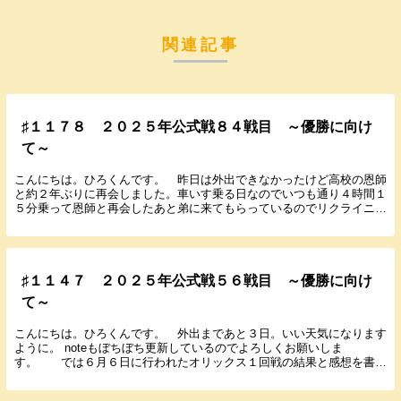
関連記事
♯１１７８ ２０２５年公式戦８４戦目 ～優勝に向け
て～
こんにちは。ひろくんです。 昨日は外出できなかったけど高校の恩師
と約２年ぶりに再会しました。車いす乗る日なのでいつも通り４時間１
５分乗って恩師と再会したあと弟に来てもらっているのでリクライニン
グ倒して休憩。その後ジンくんに会いに行きました。...
♯１１４７ ２０２５年公式戦５６戦目 ～優勝に向け
て～
こんにちは。ひろくんです。 外出まであと３日。いい天気になります
ように。 noteもぼちぼち更新しているのでよろしくお願いしま
す。 では６月６日に行われたオリックス１回戦の結果と感想を書い
ていきます。 ２０２５年６月６日（金） １８：０...