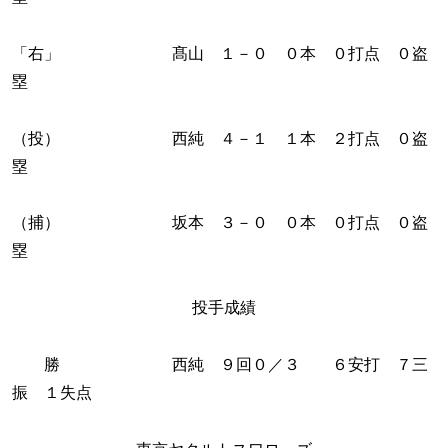
「右」 髙山 １－０ ０本 ０打点 ０盗
塁
（投） 西純 ４－１ １本 ２打点 ０盗
塁
（捕） 坂本 ３－０ ０本 ０打点 ０盗
塁
投手成績
勝 西純 ９回０／３ ６安打 ７三
振 １失点