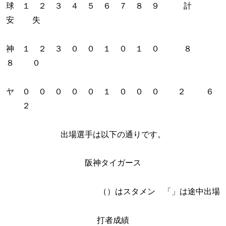
球 １ ２ ３ ４ ５ ６ ７ ８ ９ 計
安 失
神 １ ２ ３ ０ ０ １ ０ １ ０ ８
８ ０
ヤ ０ ０ ０ ０ ０ １ ０ ０ ０ ２ ６
２
出場選手は以下の通りです。
阪神タイガース
（）はスタメン 「」は途中出場
打者成績