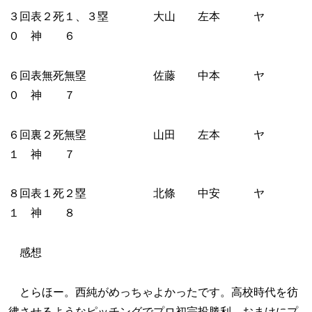
３回表２死１、３塁 大山 左本 ヤ
０ 神 ６
６回表無死無塁 佐藤 中本 ヤ
０ 神 ７
６回裏２死無塁 山田 左本 ヤ
１ 神 ７
８回表１死２塁 北條 中安 ヤ
１ 神 ８
感想
とらほー。西純がめっちゃよかったです。高校時代を彷
彿させるようなピッチングでプロ初完投勝利。おまけにプ