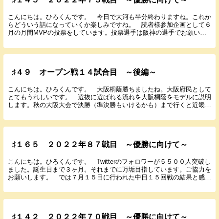
こんにちは。ひろくんです。 今日で大河も半分終わりますね。これか
らどういう話になっていくか楽しみですね。 読者様参加企画として６
月の月間MVPの投票をしています。投票選手は阪神の選手でお願いし
ます。たくさんの参加お待ちしてます。 では６月２...
♯４９ オープン戦１４試合目 ～後編～
こんにちは。ひろくんです。 大阪桐蔭勝ちましたね。大阪府民として
とてもうれしいです。 選抜に選ばれる流れを大阪桐蔭をモデルに説明
します。秋の大阪大会で決勝（準決勝もいけるかも）まで行くと近畿ブ
ロック（１６校）に進める。そこでベスト４に残れば...
♯１６５ ２０２２年８７戦目 ～優勝に向けて～
こんにちは。ひろくんです。 Twitterのフォロワーが５５００人突破し
ました。誕生日まで３ヶ月。それまでに万垢目指しています。ご協力を
お願いします。 では７月１５日に行われた中日１５回戦の結果と感想
を書いていきます。 ２０２２年７月１５...
♯１４２ ２０２２年７０戦目 ～優勝に向けて～