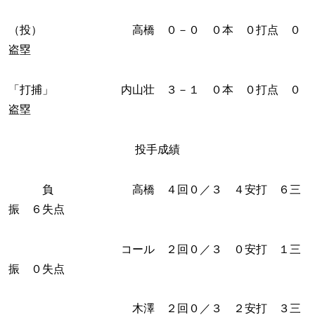
（投） 高橋 ０－０ ０本 ０打点 ０
盗塁
「打捕」 内山壮 ３－１ ０本 ０打点 ０
盗塁
投手成績
負 高橋 ４回０／３ ４安打 ６三
振 ６失点
コール ２回０／３ ０安打 １三
振 ０失点
木澤 ２回０／３ ２安打 ３三