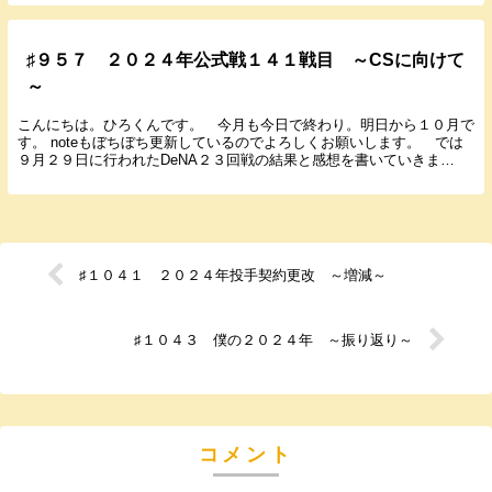
♯９５７ ２０２４年公式戦１４１戦目 ～CSに向けて
～
こんにちは。ひろくんです。 今月も今日で終わり。明日から１０月で
す。 noteもぼちぼち更新しているのでよろしくお願いします。 では
９月２９日に行われたDeNA２３回戦の結果と感想を書いていきま
す。 ２０２４年９月２９日（日） １８：００...
♯１０４１ ２０２４年投手契約更改 ～増減～
♯１０４３ 僕の２０２４年 ～振り返り～
コメント