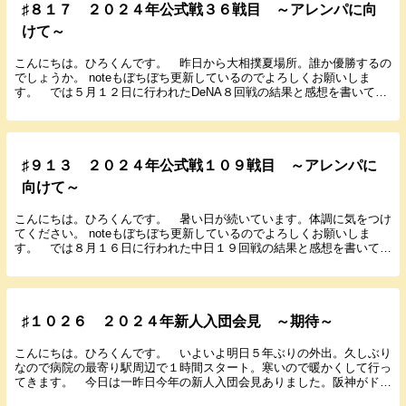
♯８１７ ２０２４年公式戦３６戦目 ～アレンパに向
けて～
こんにちは。ひろくんです。 昨日から大相撲夏場所。誰か優勝するの
でしょうか。 noteもぼちぼち更新しているのでよろしくお願いしま
す。 では５月１２日に行われたDeNA８回戦の結果と感想を書いてい
きます。 ２０２４年５月１２日（日） １４...
♯９１３ ２０２４年公式戦１０９戦目 ～アレンパに
向けて～
こんにちは。ひろくんです。 暑い日が続いています。体調に気をつけ
てください。 noteもぼちぼち更新しているのでよろしくお願いしま
す。 では８月１６日に行われた中日１９回戦の結果と感想を書いてい
きます。 ２０２４年８月１６日（金） １８：...
♯１０２６ ２０２４年新人入団会見 ～期待～
こんにちは。ひろくんです。 いよいよ明日５年ぶりの外出。久しぶり
なので病院の最寄り駅周辺で１時間スタート。寒いので暖かくして行っ
てきます。 今日は一昨日今年の新人入団会見ありました。阪神がドラ
フトで指名した選手の紹介と僕の期待度を書いていき...