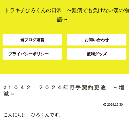
トラキチひろくんの日常 〜難病でも負けない漢の物
語〜
当ブログ運営
お問い合わせ
プライバシーポリシー、免責事項
便利グッズ
プライバシーポリシー、
当ブログ運営
お問い合わせ
便利グッズ
免責事項
♯１０４２ ２０２４年野手契約更改 ～増
減～
2024.12.30
こんにちは。ひろくんです。