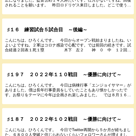
止になりました。監督含め１４人みたいです。仕方がないですね。回復
されることを願います。 昨日ロドリゲス来日しました。どこで使うん
ですかね。 では７月８日に行われたヤクルト１３回...
♯１６ 練習試合５試合目 ～後編～
こんにちは。ひろくんです。 今日からオープン戦始まりましたね。い
よいよですね。２軍はコロナ感染で心配です。では前回の続きです。試
合経過２回表１死１塁 木下 左２ 神 ０ 中 １２回表
１死２塁 阿部 三振 神 ０ 中 １２...
♯１９７ ２０２２年１１０戦目 ～優勝に向けて～
こんにちは。ひろくんです。 今日は病棟行事「エンジョイサマー」が
ありました。僕は長年行事委員をしていたこともあり懐かしかったで
す。お祭りをテーマに今年は企画され楽しみました。 では８月１６日
に行われたヤクルト１７回戦の結果と感想を書いていき...
♯１８７ ２０２２年１０２戦目 ～優勝に向けて～
こんにちは。ひろくんです。 今日でTwitter再開から５か月が経ちまし
た。６８００人突破と信じられないくらいフォロワーさんが増えまし