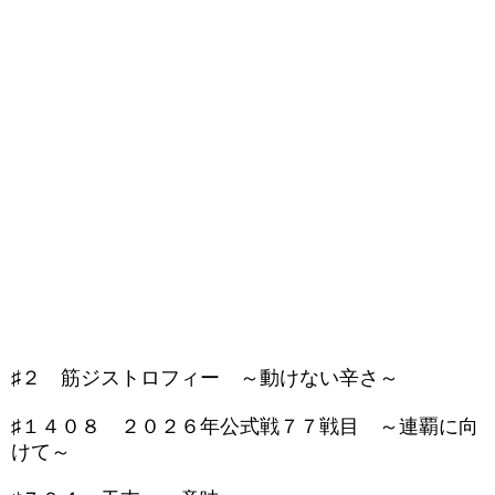
♯２ 筋ジストロフィー ～動けない辛さ～
♯１４０８ ２０２６年公式戦７７戦目 ～連覇に向
けて～