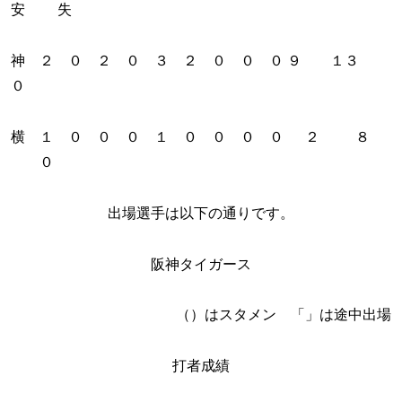
安 失
神 ２ ０ ２ ０ ３ ２ ０ ０ ０ ９ １３
０
横 １ ０ ０ ０ １ ０ ０ ０ ０ ２ ８
０
出場選手は以下の通りです。
阪神タイガース
（）はスタメン 「」は途中出場
打者成績