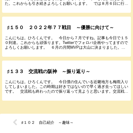
た。これからも引き続きよろしくお願いします。 では８月６日に行わ
れた広島１７回戦の結果と感想を書いていきま...
♯１５０ ２０２２年７７戦目 ～優勝に向けて～
こんにちは。ひろくんです。 今日から７月ですね。記事も今日で１５
０到達。これからも頑張ります。Twitterでフォロバ企画やってますので
よろしくお願いします。 ６月の月間MVPは大山に決まりました。参
加していただきありがとうございます。 で...
♯１３３ 交流戦の阪神 ～振り返り～
こんにちは。ひろくんです。 今日僕の住んでいる近畿地方も梅雨入り
してしまいました。この時期は好きではないので早く過ぎ去ってほしい
です。 交流戦も終わったので振り返って見ようと思います。交流戦前
の振り返り記事も書いてるので合わせて読んでもられ...
♯１０２ 自己紹介 ～趣味～