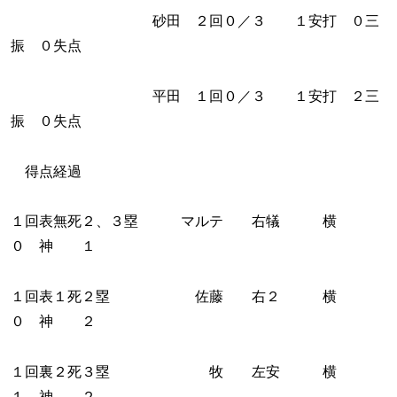
砂田 ２回０／３ １安打 ０三
振 ０失点
平田 １回０／３ １安打 ２三
振 ０失点
得点経過
１回表無死２、３塁 マルテ 右犠 横
０ 神 １
１回表１死２塁 佐藤 右２ 横
０ 神 ２
１回裏２死３塁 牧 左安 横
１ 神 ２