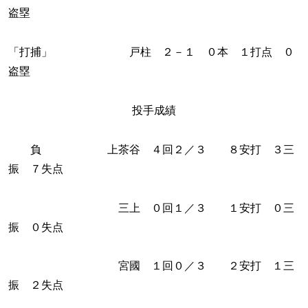
盗塁
「打捕」 戸柱 ２－１ ０本 １打点 ０
盗塁
投手成績
負 上茶谷 ４回２／３ ８安打 ３三
振 ７失点
三上 ０回１／３ １安打 ０三
振 ０失点
宮國 １回０／３ ２安打 １三
振 ２失点