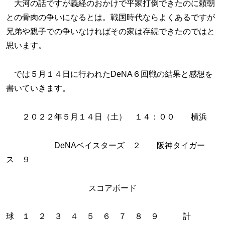
大河の話ですが義経のおかけで平家打倒できたのに頼朝
との骨肉の争いになるとは。戦国時代ならよくあるですが
兄弟や親子での争いなければその家は存続できたのではと
思います。
では５月１４日に行われたDeNA６回戦の結果と感想を
書いていきます。
２０２２年５月１４日（土） １４：００ 横浜
DeNAベイスターズ ２ 阪神タイガー
ス ９
スコアボード
球 １ ２ ３ ４ ５ ６ ７ ８ ９ 計