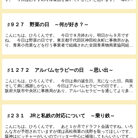
「餃子」 誰でも一度は食べたことがあるベストセラー...
♯９２７ 野菜の日 ～何が好き？～
こんにちは。ひろくんです。 今日で８月終わり。明日から９月です
ね。 今日は野菜の日です。東京都千代田区神田松永町に事務所があ
り、青果小売業などを行う事業者で組織された全国青果物商業協同組合
連合会（全青連）など９団体の関係組合が１９８３（昭和...
♯１２７２ アルバムセラピーの日 ～思い出～
こんにちは。ひろくんです。 今日は弟の誕生日。兄になった日。両親
そして弟に感謝しかない。 今日はアルバムセラピーの日です。。 大
阪府大阪市中央区に事務局があり、アルバムセラピーを通してより多く
の人の幸せに貢献していくことを目的に活動する一般...
♯２３１ JRと私鉄の対応について ～乗り鉄～
こんにちは。ひろくんです。 あと１か月でドラフト会議ですね。いろ
んな方が予想されていますが僕は高松商業の浅野を取ってほしいです。
阪神はピッチャーがいいのでバッター中心に補強してもらいたいです。