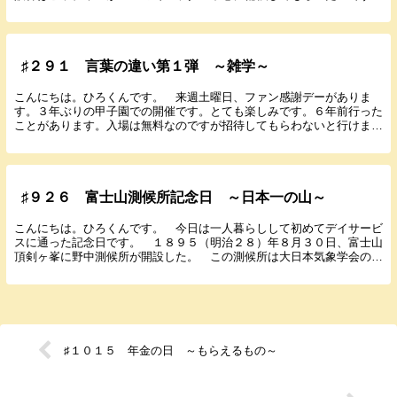
当日が楽しみです。 noteもよろしくお願いしま...
♯２９１ 言葉の違い第１弾 ～雑学～
こんにちは。ひろくんです。 来週土曜日、ファン感謝デーがありま
す。３年ぶりの甲子園での開催です。とても楽しみです。６年前行った
ことがあります。入場は無料なのですが招待してもらわないと行けませ
ん。何回か応募しましたが抽選に外れ１回だけです。内...
♯９２６ 富士山測候所記念日 ～日本一の山～
こんにちは。ひろくんです。 今日は一人暮らしして初めてデイサービ
スに通った記念日です。 １８９５（明治２８）年８月３０日、富士山
頂剣ヶ峯に野中測候所が開設した。 この測候所は大日本気象学会の野
中至（１８６７～１９５５年）が私財を投じて建築し...
♯１０１５ 年金の日 ～もらえるもの～