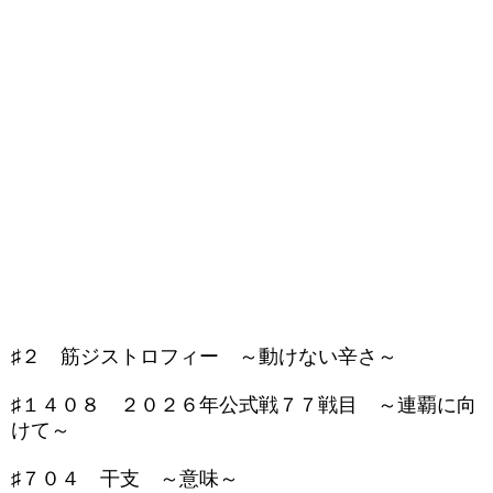
♯２ 筋ジストロフィー ～動けない辛さ～
♯１４０８ ２０２６年公式戦７７戦目 ～連覇に向
けて～
♯７０４ 干支 ～意味～