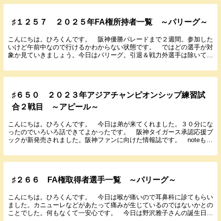
♯１２５７ ２０２５年FA権所持者一覧 ～パリーグ～
こんにちは。ひろくんです。 阪神優勝パレードまで２週間。参加した
いけど午前中なので行けるかわからない状態です。 ではどの選手が対
象か見ていきましょう。今日はパリーグ。引退＆戦力外選手は除いてい
ます。年俸は推定。かっこの数字は年齢。（２０２５...
♯６５０ ２０２３年アジアチャンピオンシップ練習試
合２戦目 ～アピール～
こんにちは。ひろくんです。 今日は弟が来てくれました。３０分にな
ったのでいろいろ話できてよかったです。 阪神タイガース承認応援ブ
ックが新発売されました。阪神ファンに向けた情報誌です。 noteもぼ
ちぼち更新しているのでよろしくお願いします。...
♯２６６ FA権取得者選手一覧 ～パリーグ～
こんにちは。ひろくんです。 今日は喉が痛いので耳鼻科に診てもらい
ました。カニューレなどがあたって痛みが生じているのではないかとの
ことでした。何もなくて一安心です。 今日は野沢雅子さんの誕生日だ
そうです。おめでとうございます。野沢さんと言えば...