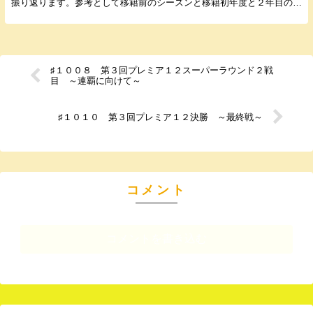
振り返ります。参考として移籍前のシーズンと移籍初年度と２年目の成
績も載せておきます。指名順で書いていきます。年齢...
♯１００８ 第３回プレミア１２スーパーラウンド２戦
目 ～連覇に向けて～
♯１０１０ 第３回プレミア１２決勝 ～最終戦～
コメント
コメントを書き込む