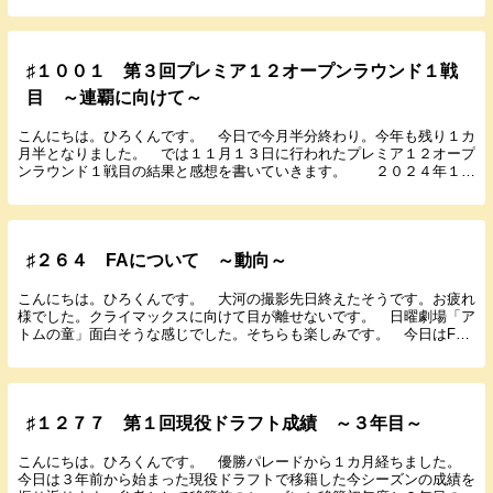
♯１００１ 第３回プレミア１２オープンラウンド１戦
目 ～連覇に向けて～
こんにちは。ひろくんです。 今日で今月半分終わり。今年も残り１カ
月半となりました。 では１１月１３日に行われたプレミア１２オープ
ンラウンド１戦目の結果と感想を書いていきます。 ２０２４年１１
月１３日（水） １９：００ バンテリンドーム ...
♯２６４ FAについて ～動向～
こんにちは。ひろくんです。 大河の撮影先日終えたそうです。お疲れ
様でした。クライマックスに向けて目が離せないです。 日曜劇場「ア
トムの童」面白そうな感じでした。そちらも楽しみです。 今日はFA
について書いていきたいと思います。 FAは１年を...
♯１２７７ 第１回現役ドラフト成績 ～３年目～
こんにちは。ひろくんです。 優勝パレードから１カ月経ちました。
今日は３年前から始まった現役ドラフトで移籍した今シーズンの成績を