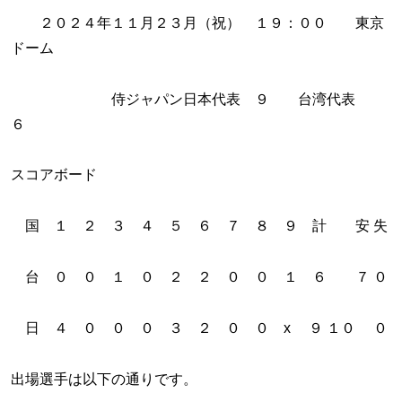
２０２４年１１月２３月（祝） １９：００ 東京
ドーム
侍ジャパン日本代表 ９ 台湾代表
６
スコアボード
国 １ ２ ３ ４ ５ ６ ７ ８ ９ 計 安 失
台 ０ ０ １ ０ ２ ２ ０ ０ １ ６ ７ ０
日 ４ ０ ０ ０ ３ ２ ０ ０ x ９ １０ ０
出場選手は以下の通りです。