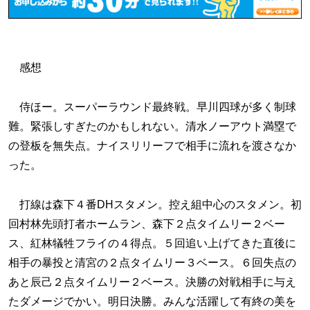
感想
侍ほー。スーパーラウンド最終戦。早川四球が多く制球
難。緊張しすぎたのかもしれない。清水ノーアウト満塁で
の登板を無失点。ナイスリリーフで相手に流れを渡さなか
った。
打線は森下４番DHスタメン。控え組中心のスタメン。初
回村林先頭打者ホームラン、森下２点タイムリー２ベー
ス、紅林犠牲フライの４得点。５回追い上げてきた直後に
相手の暴投と清宮の２点タイムリー３ベース。６回失点の
あと辰己２点タイムリー２ベース。決勝の対戦相手に与え
たダメージでかい。明日決勝。みんな活躍して有終の美を