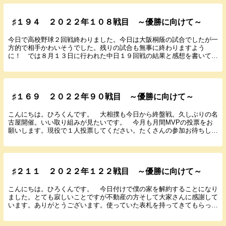
♯１９４ ２０２２年１０８戦目 ～優勝に向けて～
今日で高校野球２回戦終わりました。今日は大阪桐蔭の試合でしたが一
方的で相手かわいそうでした。残りの試合も無事に終わりますよう
に！ では８月１３日に行われた中日１９回戦の結果と感想を書いてい
きます。 ２０２２年８月１３日（土） １８：００ ...
♯１６９ ２０２２年９０戦目 ～優勝に向けて～
こんにちは。ひろくんです。 大相撲も今日から終盤戦。久しぶりの名
古屋開催。いい取り組みが見たいです。 今月も月間MVPの投票をお
願いします。現役で１人投票してください。たくさんの参加お待ちして
います。 では７月１９日に行われた広島１４回戦の...
♯２１１ ２０２２年１２２戦目 ～優勝に向けて～
こんにちは。ひろくんです。 今日付けで僕の家を解約することになり
ました。とても寂しいことですが不動産の方そして大家さんに感謝して
います。ありがとうございます。使っていた表札を持ってきてもらって
飾っています。阪神の表札です。 noteもよろし...