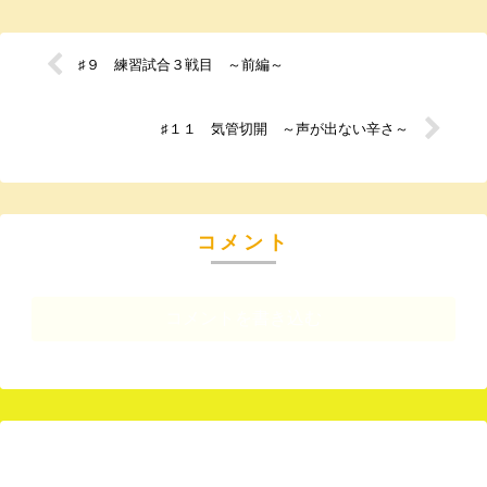
♯９ 練習試合３戦目 ～前編～
♯１１ 気管切開 ～声が出ない辛さ～
コメント
コメントを書き込む