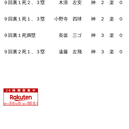
９回裏１死２、３塁 木浪 左安 神 ２ 楽 ０
９回裏１死１、３塁 小野寺 四球 神 ２ 楽 ０
９回裏１死満塁 長坂 三ゴ 神 ３ 楽 ０
９回裏２死１、３塁 遠藤 左飛 神 ３ 楽 ０