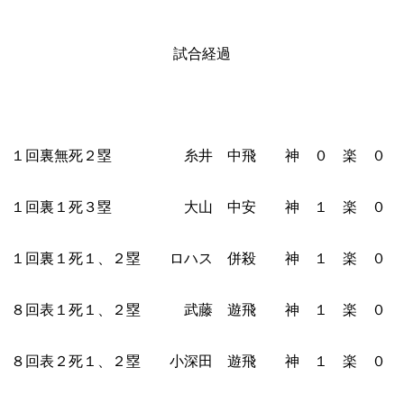
試合経過
１回裏無死２塁 糸井 中飛 神 ０ 楽 ０
１回裏１死３塁 大山 中安 神 １ 楽 ０
１回裏１死１、２塁 ロハス 併殺 神 １ 楽 ０
８回表１死１、２塁 武藤 遊飛 神 １ 楽 ０
８回表２死１、２塁 小深田 遊飛 神 １ 楽 ０