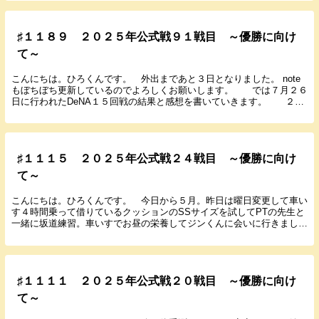
♯１１８９ ２０２５年公式戦９１戦目 ～優勝に向け
て～
こんにちは。ひろくんです。 外出まであと３日となりました。 note
もぼちぼち更新しているのでよろしくお願いします。 では７月２６
日に行われたDeNA１５回戦の結果と感想を書いていきます。 ２０
２５年７月２６日（土） １８：００ 甲子...
♯１１１５ ２０２５年公式戦２４戦目 ～優勝に向け
て～
こんにちは。ひろくんです。 今日から５月。昨日は曜日変更して車い
す４時間乗って借りているクッションのSSサイズを試してPTの先生と
一緒に坂道練習。車いすでお昼の栄養してジンくんに会いに行きまし
た。 noteもぼちぼち更新しているのでよろしく...
♯１１１１ ２０２５年公式戦２０戦目 ～優勝に向け
て～