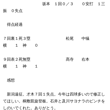
坂本 １回０／３ ０安打 １三
振 ０失点
得点経過
７回裏１死３塁 松尾 中犠
横 １ 神 ０
９回表２死無塁 髙寺 右本
横 １ 神 １
感想
新潟遠征。才木７回１失点。今年は四球多いので修正し
てほしい。桐敷凱旋登板。石井と及川サヨナラのピンチを
しのいでくれた。ありがとう。