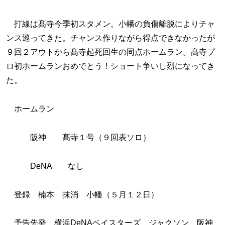
打線は髙寺今季初スタメン。小幡の負傷離脱によりチャ
ンス巡ってきた。チャンス作りながら得点できなかったが
９回２アウトから髙寺起死回生の同点ホームラン。髙寺プ
ロ初ホームランおめでとう！ショート争いし烈になってき
た。
ホームラン
阪神 髙寺１号（９回表ソロ）
DeNA なし
登録 楠本 抹消 小幡（５月１２日）
予告先発 横浜DeNAベイスターズ ジャクソン 阪神