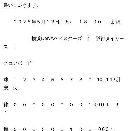
書いていきます。
２０２５年５月１３日（火） １８：００ 新潟
横浜DeNAベイスターズ １ 阪神タイガー
ス １
スコアボード
球 １ ２ ３ ４ ５ ６ ７ ８ ９ 10 11 12 計
安 失
神 ０ ０ ０ ０ ０ ０ ０ ０ １ 0 0 0 １ ６
１
横 ０ ０ ０ ０ ０ ０ １ ０ ０ 0 0 0 １