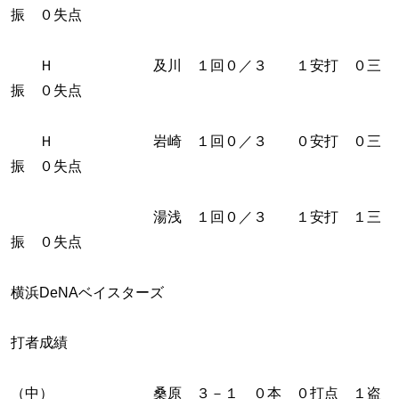
振 ０失点
Ｈ 及川 １回０／３ １安打 ０三
振 ０失点
Ｈ 岩崎 １回０／３ ０安打 ０三
振 ０失点
湯浅 １回０／３ １安打 １三
振 ０失点
横浜DeNAベイスターズ
打者成績
（中） 桑原 ３－１ ０本 ０打点 １盗