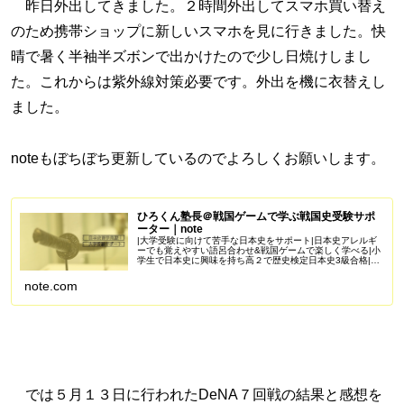
昨日外出してきました。２時間外出してスマホ買い替え
のため携帯ショップに新しいスマホを見に行きました。快
晴で暑く半袖半ズボンで出かけたので少し日焼けしまし
た。これからは紫外線対策必要です。外出を機に衣替えし
ました。
noteもぼちぼち更新しているのでよろしくお願いします。
ひろくん塾長＠戦国ゲームで学ぶ戦国史受験サポ
ーター｜note
|大学受験に向けて苦手な日本史をサポート|日本史アレルギ
ーでも覚えやすい語呂合わせ&戦国ゲームで楽しく学べる|小
学生で日本史に興味を持ち高２で歴史検定日本史3級合格|苦
手を克服し受験で偏差値50を一緒に目指しませんか？
Amazonアソシエイ...
note.com
では５月１３日に行われたDeNA７回戦の結果と感想を