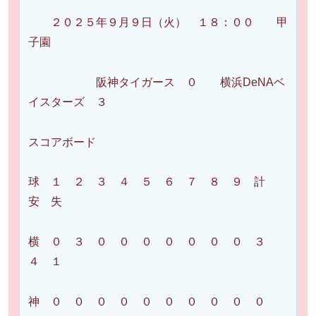
２０２５年９月９日（火） １８：００ 甲
子園
阪神タイガース ０ 横浜DeNAベ
イスターズ ３
スコアボード
球 １ ２ ３ ４ ５ ６ ７ ８ ９ 計
安 失
横 ０ ３ ０ ０ ０ ０ ０ ０ ０ ３
４ １
神 ０ ０ ０ ０ ０ ０ ０ ０ ０ ０