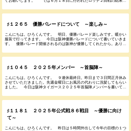
くお願いします。 では６月１８日に行われたロッテ２回戦の結果と
感想を書いていきます。 ２０２５年６月１８...
♯１２６５ 優勝パレードについて ～楽しみ～
こんにちは。ひろくんです。 明日、優勝パレード楽しみです。暖かい
服装で行ってきます。 今日は阪神優勝パレードについて書いていきま
す。 優勝パレード開催されるのは阪神が優勝してくれたから。ありが
とうございます。声は出ないけれど、心の中で感謝を...
♯１０４５ ２０２５年メンバー ～首脳陣～
こんにちは。ひろくんです。 ９連休最終日。昨日まで３日間正月休み
させていただきました。先週金曜日にお風呂の代わりに洗髪してもらい
ました。 今日は阪神タイガース２０２５年首脳陣メンバーを書いてい
きたいと思います。 １軍首脳陣 監督 ...
♯１１８１ ２０２５年公式戦８６戦目 ～優勝に向け
て～
こんにちは。ひろくんです。 昨日は５時間外出して今年の目標の１つ