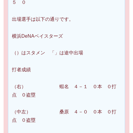
５ ０
出場選手は以下の通りです。
横浜DeNAベイスターズ
（）はスタメン 「」は途中出場
打者成績
（右） 蝦名 ４－１ ０本 ０打
点 ０盗塁
（中左） 桑原 ４－０ ０本 ０打
点 ０盗塁