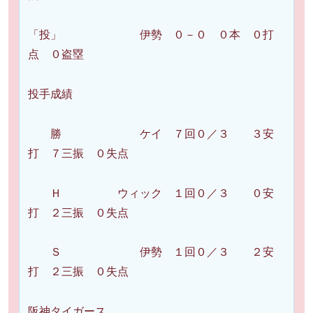
「投」 伊勢 ０－０ ０本 ０打
点 ０盗塁
投手成績
勝 ケイ ７回０／３ ３安
打 ７三振 ０失点
Ｈ ウィック １回０／３ ０安
打 ２三振 ０失点
Ｓ 伊勢 １回０／３ ２安
打 ２三振 ０失点
阪神タイガース