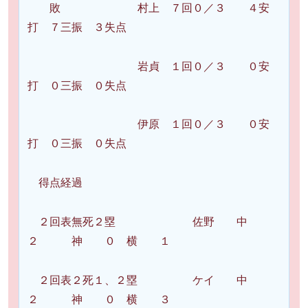
敗 村上 ７回０／３ ４安
打 ７三振 ３失点
岩貞 １回０／３ ０安
打 ０三振 ０失点
伊原 １回０／３ ０安
打 ０三振 ０失点
得点経過
２回表無死２塁 佐野 中
２ 神 ０ 横 １
２回表２死１、２塁 ケイ 中
２ 神 ０ 横 ３